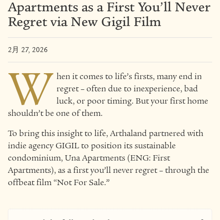
Apartments as a First You’ll Never
Regret via New Gigil Film
2月 27, 2026
W
hen it comes to life’s firsts, many end in
regret – often due to inexperience, bad
luck, or poor timing. But your first home
shouldn’t be one of them.
To bring this insight to life, Arthaland partnered with
indie agency GIGIL to position its sustainable
condominium, Una Apartments (ENG: First
Apartments), as a first you’ll never regret – through the
offbeat film “Not For Sale.”