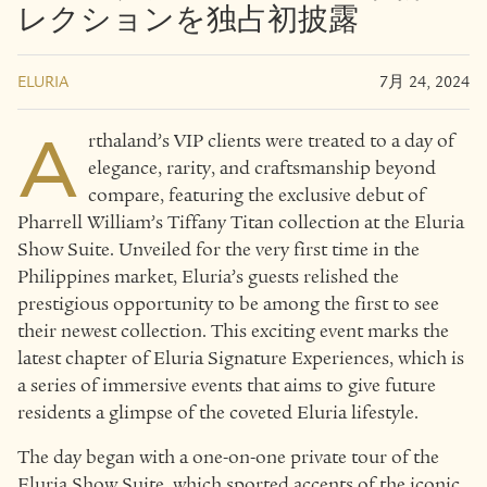
レクションを独占初披露
ELURIA
7月 24, 2024
A
rthaland’s VIP clients were treated to a day of
elegance, rarity, and craftsmanship beyond
compare, featuring the exclusive debut of
Pharrell William’s Tiffany Titan collection at the Eluria
Show Suite. Unveiled for the very first time in the
Philippines market, Eluria’s guests relished the
prestigious opportunity to be among the first to see
their newest collection. This exciting event marks the
latest chapter of Eluria Signature Experiences, which is
a series of immersive events that aims to give future
residents a glimpse of the coveted Eluria lifestyle.
The day began with a one-on-one private tour of the
Eluria Show Suite, which sported accents of the iconic