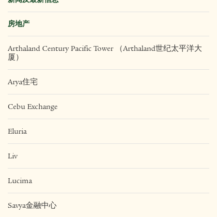
房地产
Arthaland Century Pacific Tower （Arthaland世纪太平洋大
厦）
Arya住宅
Cebu Exchange
Eluria
Liv
Lucima
Savya金融中心