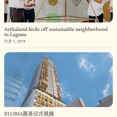
Arthaland kicks off sustainable neighborhood
in Laguna
六月 1, 2019
ELURIA奠基仪式视频