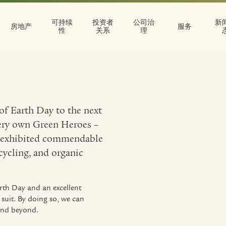
可持续
投资者
公司治
新
房地产
服务
性
关系
理
 of Earth Day to the next
very own Green Heroes –
e exhibited commendable
ecycling, and organic
Earth Day and an excellent
 suit. By doing so, we can
 and beyond.