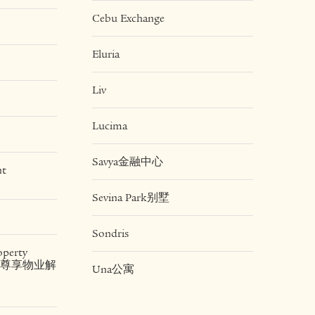
Cebu Exchange
Eluria
Liv
Lucima
Savya金融中心
nt
Sevina Park别墅
Sondris
operty
land尊享物业解
Una公寓