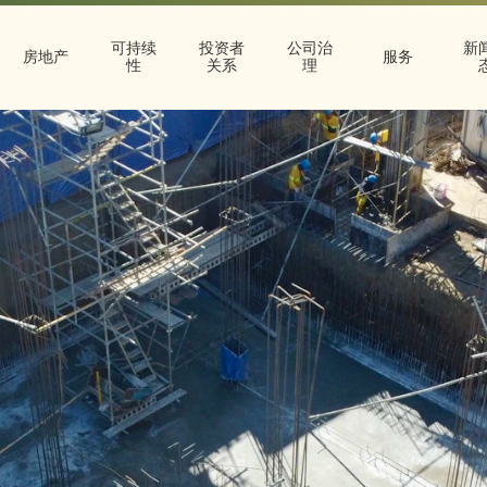
可持续
投资者
公司治
新
房地产
服务
性
关系
理