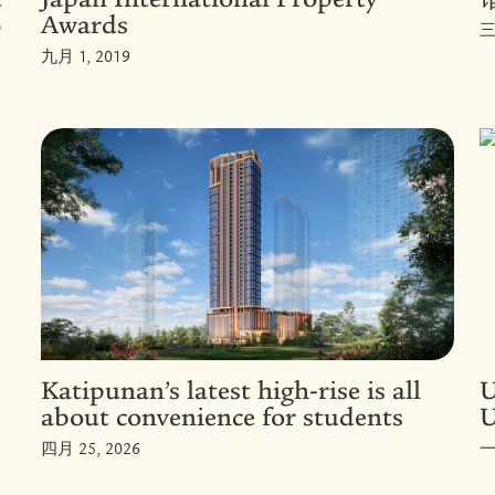
6
Awards
三
九月 1, 2019
Katipunan’s latest high-rise is all
U
about convenience for students
U
四月 25, 2026
一