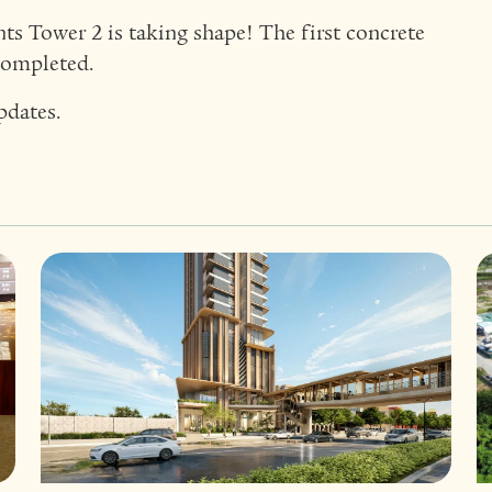
s Tower 2 is taking shape! The first concrete
completed.
pdates.