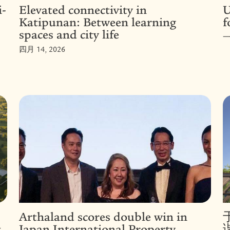
-
Elevated connectivity in
U
Katipunan: Between learning
f
spaces and city life
一
四月 14, 2026
Arthaland scores double win in
t
Japan International Property