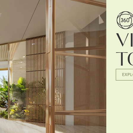
V
T
EXP